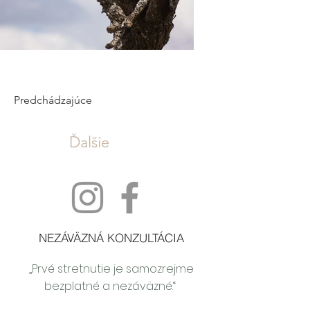
Predchádzajúce
Ďalšie
NEZÁVÄZNÁ KONZULTÁCIA
„Prvé stretnutie je samozrejme
bezplatné a nezáväzné.“