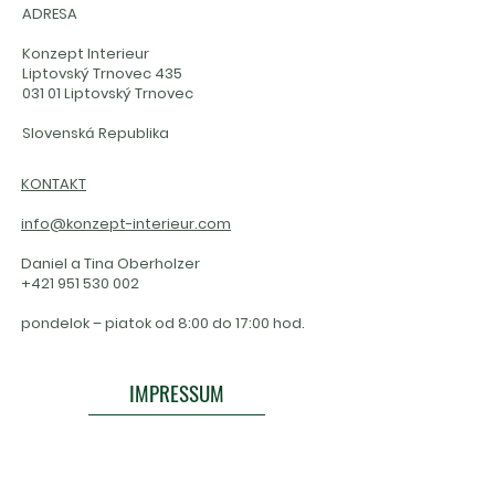
ADRESA
Konzept Interieur
Liptovský Trnovec 435
031 01 Liptovský Trnovec
Slovenská Republika
KONTAKT
info@konzept-interieur.com
Daniel a Tina Oberholzer
+421 951 53
0 002
pondelok – piatok od 8:00 do 17:00 hod.
IMPRESSUM